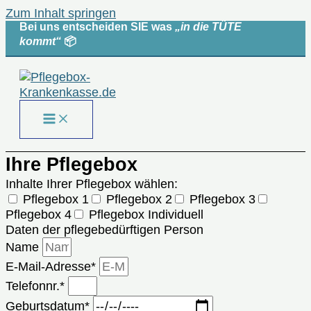
Zum Inhalt springen
Bei uns entscheiden SIE was
„in die TÜTE
kommt“
📦
Ihre Pflegebox
Inhalte Ihrer Pflegebox wählen:
Pflegebox 1
Pflegebox 2
Pflegebox 3
Pflegebox 4
Pflegebox Individuell
Daten der pflegebedürftigen Person
Name
E-Mail-Adresse*
Telefonnr.*
Geburtsdatum*